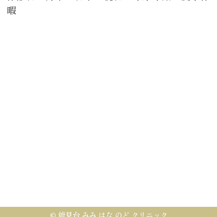
暇
©
能見台 みみ はな のど クリニック