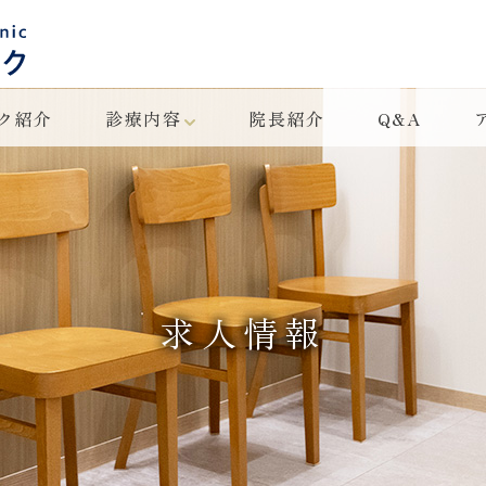
能見台 みみ はな のど クリニック
ク紹介
診療内容
院長紹介
Q&A
求人情報