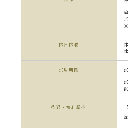
給与
時
基
休日休暇
試用期間
待遇・福利厚生